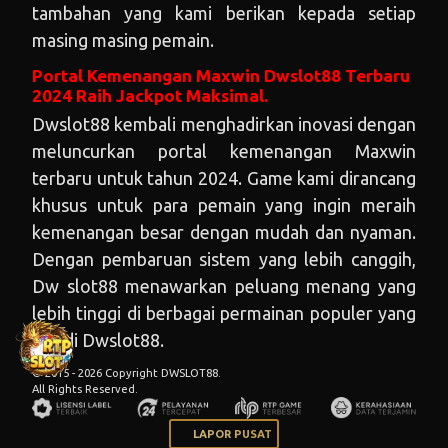
tambahan yang kami berikan kepada setiap
masing masing pemain.
Portal Kemenangan Maxwin Dwslot88 Terbaru
2024 Raih Jackpot Maksimal.
Dwslot88 kembali menghadirkan inovasi dengan
meluncurkan portal kemenangan Maxwin
terbaru untuk tahun 2024. Game kami dirancang
khusus untuk para pemain yang ingin meraih
kemenangan besar dengan mudah dan nyaman.
Dengan pembaruan sistem yang lebih canggih,
Dw slot88 menawarkan peluang menang yang
lebih tinggi di berbagai permainan populer yang
ada di Dwslot88.
© 2015 - 2026 Copyright DWSLOT88.
All Rights Reserved.
LAPOR PUSAT