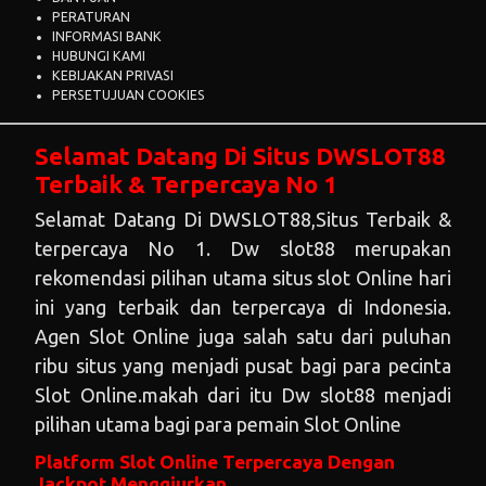
PERATURAN
INFORMASI BANK
HUBUNGI KAMI
KEBIJAKAN PRIVASI
PERSETUJUAN COOKIES
Selamat Datang Di Situs DWSLOT88
Terbaik & Terpercaya No 1
Selamat Datang Di DWSLOT88,Situs Terbaik &
terpercaya No 1. Dw slot88 merupakan
rekomendasi pilihan utama situs slot Online hari
ini yang terbaik dan terpercaya di Indonesia.
Agen Slot Online juga salah satu dari puluhan
ribu situs yang menjadi pusat bagi para pecinta
Slot Online.makah dari itu Dw slot88 menjadi
pilihan utama bagi para pemain Slot Online
Platform Slot Online Terpercaya Dengan
Jackpot Menggiurkan