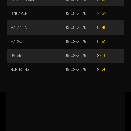
SINGAPORE
09-08-2026
7137
MALAYSIA
09-08-2026
8548
MACAU
09-08-2026
5562
QATAR
09-08-2026
3415
HONGKONG
09-08-2026
8620