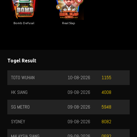
Bomb Defusal
Real Slap
Togel Result
TOTO WUHAN
10-08-2026
1155
HK SIANG
09-08-2026
4008
SG METRO
09-08-2026
5948
SYDNEY
09-08-2026
8082
MALAYSIA SIANG
09-08-2026
0692