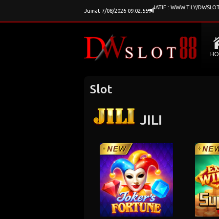
LINK ALTERNATIF : WWW.T.LY/DWSLOT88 | DWSL
Jumat 7/08/2026 09:02:56
HO
Slot
JILI