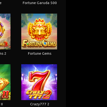
e
Fortune Garuda 500
ms 2
Fortune Gems
II
Crazy777 2