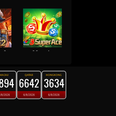
en 2
3 Super Ace
MACAU
QATAR
HONGKONG
894
6642
3634
/8/2026
6/8/2026
6/8/2026
Legend
Bison Fortune Coins