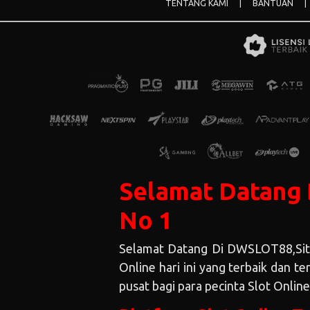
TENTANG KAMI
|
BANTUAN
|
Money Pot Deluxe
Luc
Selamat Datang 
No 1
Selamat Datang Di DWSLOT88,Situs
Online hari ini yang terbaik dan te
3 Witchs Lamp
Boxi
pusat bagi para pecinta Slot Onlin