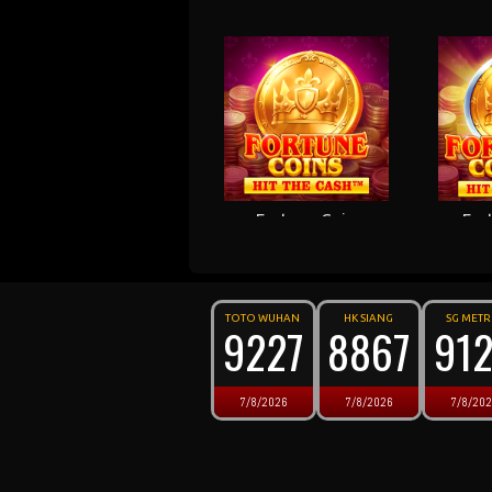
Fortune Coins
For
TOTO WUHAN
HK SIANG
SG MET
9227
8867
91
7/8/2026
7/8/2026
7/8/20
Money Pot
Cha