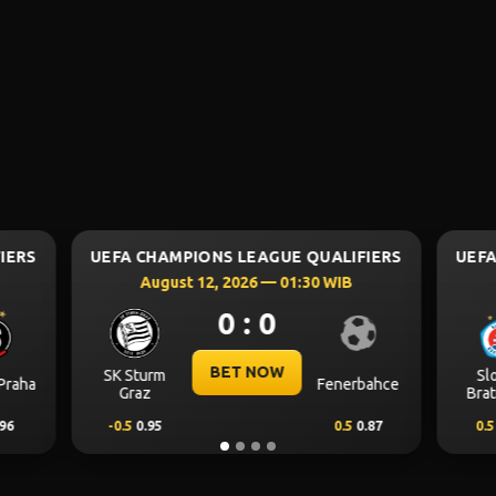
ghtning Blitz
ROMA X 10000
Super Mahj
Deluxe
IERS
E-FOOTBALL F24 INTERNATIONAL
E-FO
FRIENDLY
August 7, 2026 — 15:45 WIB
1 : 1
Saint-
e-Int
oise
BET NOW
e-Poland
e-Finland
1.00
-0.
0.5
0.55
-0.5
-0.79
ot Joker FEVER
Lucky Macaw
Superno