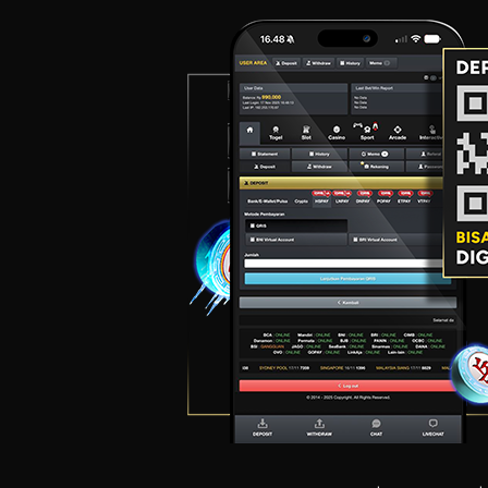
Clover Coins 4x4
40 Sp
3 Lucky Baozhu
Sup