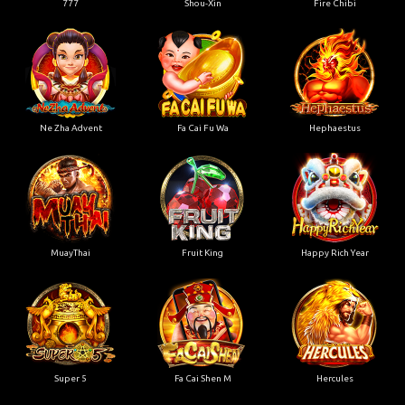
777
Shou-Xin
Fire Chibi
Ne Zha Advent
Fa Cai Fu Wa
Hephaestus
MuayThai
Fruit King
Happy Rich Year
Super 5
Fa Cai Shen M
Hercules