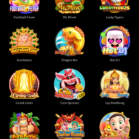
Football Fever
Mr. Miser
Lucky Tigers
Acrobatics
Dragon Koi
Hot DJ
Greek Gods
Coin Spinner
Loy Krathong