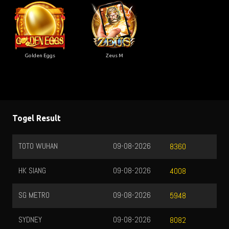
Golden Eggs
Zeus M
Togel Result
TOTO WUHAN
09-08-2026
8360
HK SIANG
09-08-2026
4008
SG METRO
09-08-2026
5948
SYDNEY
09-08-2026
8082