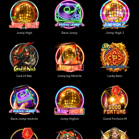
Jump High
Rave Jump
Jump High 2
God of War
Jumping Mobile
Lucky Bats
Rave Jump mobile
Jump Higher
Good Fortune M