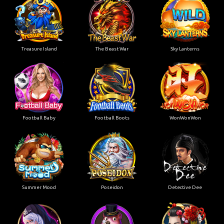
Treasure Island
The Beast War
Sky Lanterns
Football Baby
Football Boots
WonWonWon
Summer Mood
Poseidon
Detective Dee