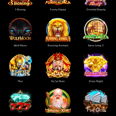
5 Boxing
Funny Alpaca
Oriental Beauty
Wolf Moon
Running Animals
Rave Jump 2
Thor
Fa Cai Shen
Disco Night