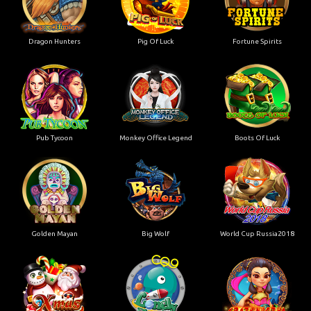
Dragon Hunters
Pig Of Luck
Fortune Spirits
Pub Tycoon
Monkey Office Legend
Boots Of Luck
Golden Mayan
Big Wolf
World Cup Russia2018