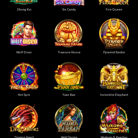
Zhong Kui
Six Candy
Fire Queen
Wolf Disco
Treasure House
Pyramid Raider
Hot Spin
Yuan Bao
Invincible Elephant
Dragon Heart
Wild Tarzan
Wukong & Peaches