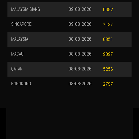
MALAYSIA SIANG
09-08-2026
0692
SINGAPORE
09-08-2026
7137
MALAYSIA
08-08-2026
6851
MACAU
08-08-2026
9097
QATAR
08-08-2026
5256
HONGKONG
08-08-2026
2797