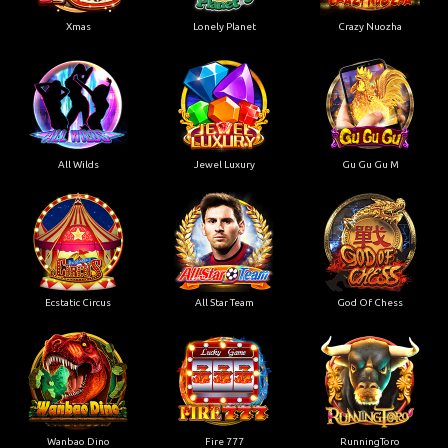
Xmas
Lonely Planet
Crazy Nuozha
All Wilds
Jewel Luxury
Gu Gu Gu M
Ecstatic Circus
All Star Team
God Of Chess
Wanbao Dino
Fire 777
RunningToro