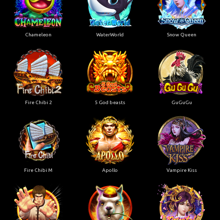
Chameleon
WaterWorld
Snow Queen
Fire Chibi 2
5 God beasts
GuGuGu
Fire Chibi M
Apollo
Vampire Kiss