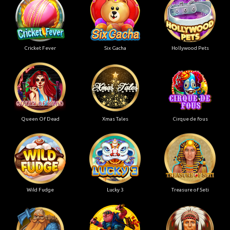
Cricket Fever
Six Gacha
Hollywood Pets
Queen Of Dead
Xmas Tales
Cirque de fous
Wild Fudge
Lucky 3
Treasure of Seti