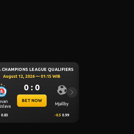
shmore
Tiger Dance
OTBALL F24 ELITE CLUB FRIENDLY
August 8, 2026 — 11:00 WIB
0 : 0
Next
BET NOW
Mania
Captain Golds Fortune
l Madrid
e-RB Leipzig
0
0.80
0.00
0.96