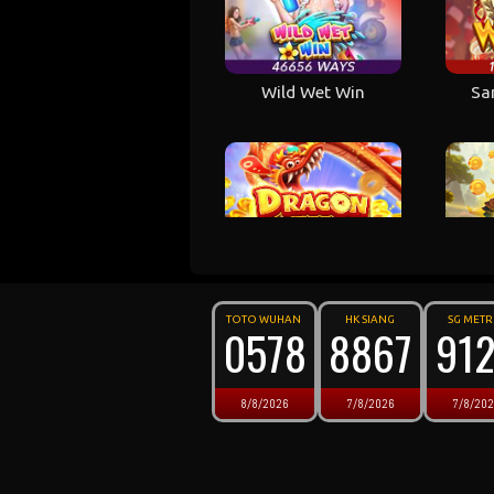
Wild Wet Win
Sa
Dragon Wish
Lega
TOTO WUHAN
HK SIANG
SG MET
0578
8867
91
8/8/2026
7/8/2026
7/8/20
Fruit Ninja Fury