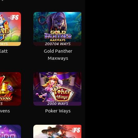
Katt
Gold Panther
Maxways
evens
Poker Ways