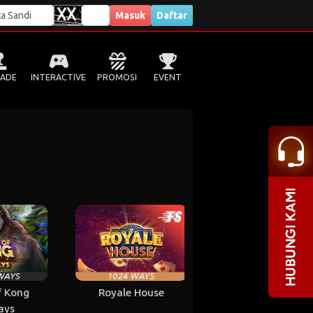
rta Togel Online Yang 100% Aman Dan Terpercaya
LINK ALTERNATIF : 
Masuk
Daftar
ADE
INTERACTIVE
PROMOSI
EVENT
f Kong
Royale House
ays