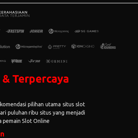
omber
Sugar Party
 & Terpercaya
omendasi pilihan utama situs slot
nther
Mr Chu Tycoon
dari puluhan ribu situs yang menjadi
ra pemain Slot Online
an