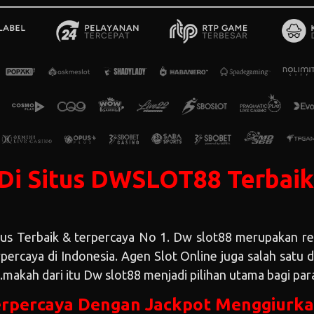
pace Crasher
Rabbit Riches
Crazy B
Di Situs DWSLOT88 Terbaik
 Terbaik & terpercaya No 1. Dw slot88 merupakan rek
gar Bonanza
Triple Panda
Gold Pa
rpercaya di Indonesia. Agen Slot Online juga salah satu 
e.makah dari itu Dw slot88 menjadi pilihan utama bagi pa
Terpercaya Dengan Jackpot Menggiurk