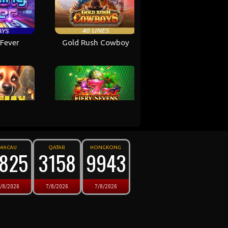
Fever
Gold Rush Cowboy
cky Road
Fiery Sevens Hot 100
MACAU
QATAR
HONGKONG
825
3158
9943
/8/2026
7/8/2026
7/8/2026
st Level
Lucky Twin Sea