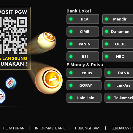
Bank Lokal
BNI
BRI
DBS
N
ishen Deluxe
Lucky Snake Wheel
Fiery Seve
Megaways
Permata
BJB
Sinarmas
M
DKI
SUMUT
Superbank
All
JAGO
SeaBank
E Money & Pulsa
Jenius
DANA
Love Idol
Halloween Vacation
Gold W
GOPAY
LinkAja
Lain-lain
Telkomse
PERATURAN
|
INFORMASI BANK
|
HUBUNGI KAMI
|
KEBIJAKAN P
Magic Kitty
Moji Mania
Gemston