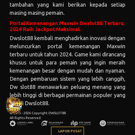
tambahan yang kami berikan kepada setiap
masing masing pemain.
Portal Kemenangan Maxwin Dwslot88 Terbaru
2024 Raih Jackpot Maksimal.
Dwslot88 kembali menghadirkan inovasi dengan
meluncurkan portal kemenangan Maxwin
terbaru untuk tahun 2024. Game kami dirancang
khusus untuk para pemain yang ingin meraih
kemenangan besar dengan mudah dan nyaman.
Dengan pembaruan sistem yang lebih canggih,
Dw slot88 menawarkan peluang menang yang
lebih tinggi di berbagai permainan populer yang
ada di Dwslot88.
© 2015 - 2026 Copyright DWSLOT88.
All Rights Reserved.
LAPOR PUSAT