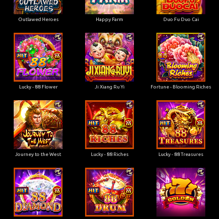
Outlawed Heroes
Happy Farm
Duo Fu Duo Cai
Lucky - 88 Flower
Ji Xiang Ru Yi
Fortune - Blooming Riches
Journey to the West
Lucky - 88 Riches
Lucky - 88 Treasures