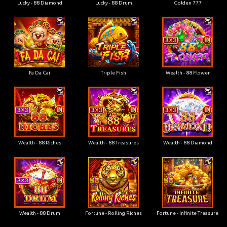
Lucky - 88 Diamond
Lucky - 88 Drum
Golden 777
Fa Da Cai
Triple Fish
Wealth - 88 Flower
Wealth - 88 Riches
Wealth - 88 Treasures
Wealth - 88 Diamond
Wealth - 88 Drum
Fortune - Rolling Riches
Fortune - Infinite Treasure