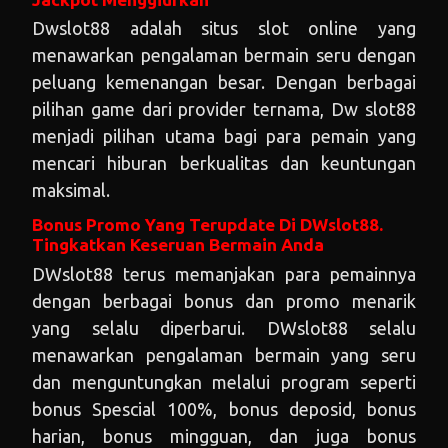
Dwslot88 adalah situs slot online yang
menawarkan pengalaman bermain seru dengan
peluang kemenangan besar. Dengan berbagai
pilihan game dari provider ternama, Dw slot88
menjadi pilihan utama bagi para pemain yang
mencari hiburan berkualitas dan keuntungan
maksimal.
Bonus Promo Yang Terupdate Di DWslot88.
Tingkatkan Keseruan Bermain Anda
DWslot88 terus memanjakan para pemainnya
dengan berbagai bonus dan promo menarik
yang selalu diperbarui. DWslot88 selalu
menawarkan pengalaman bermain yang seru
dan menguntungkan melalui program seperti
bonus Spescial 100%, bonus deposid, bonus
harian, bonus mingguan, dan juga bonus