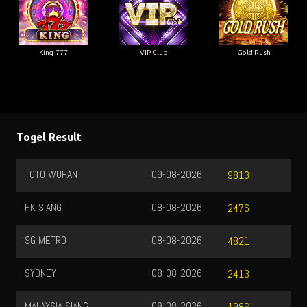
King-777
VIP Club
Gold Rush
Togel Result
TOTO WUHAN
09-08-2026
9813
HK SIANG
08-08-2026
2476
SG METRO
08-08-2026
4821
SYDNEY
08-08-2026
2413
MALAYSIA SIANG
08-08-2026
1986