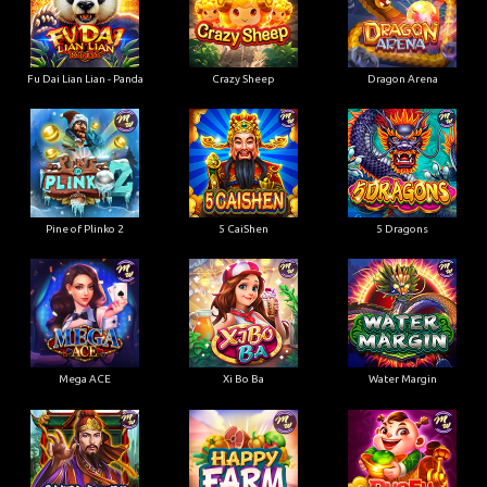
Fu Dai Lian Lian - Panda
Crazy Sheep
Dragon Arena
Pine of Plinko 2
5 CaiShen
5 Dragons
Mega ACE
Xi Bo Ba
Water Margin